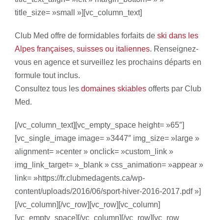
title_size= »small »][vc_column_text]
Club Med offre de formidables forfaits de
ski dans les
Alpes françaises, suisses ou italiennes
. Renseignez-
vous en agence et surveillez les prochains départs en
formule tout inclus.
Consultez tous les
domaines skiables
offerts par Club
Med.
[/vc_column_text][vc_empty_space height= »65″]
[vc_single_image image= »3447″ img_size= »large »
alignment= »center » onclick= »custom_link »
img_link_target= »_blank » css_animation= »appear »
link= »https://fr.clubmedagents.ca/wp-
content/uploads/2016/06/sport-hiver-2016-2017.pdf »]
[/vc_column][/vc_row][vc_row][vc_column]
[vc_empty_space][/vc_column][/vc_row][vc_row