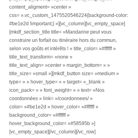
content_aligment= »center »
css= ».vc_custom_1475520546224{background-color:
#be1e2d !important;} »][vc_column][vc_empty_space]
[mkdf_section_title title= »Mandarine peut vous
construire un forfait ou itinéraire hors du commun,
selon vos goûts et intérêts ! » title_color= »#ffffff »
title_text_transform= »none »
title_text_align= »center » margin_bottom= » »
title_size= »small »][mkdf_button size= »medium »
type= » » hover_type= » » target= »_blank »
icon_pack= » » font_weight= » » text= »Nos
coordonnées » link= »/coordonnees/ »
color= »#be1e2d » hover_color= »#ffffff »
background_color= »#ffffff »
hover_background_color= »#58595b »]
[vc_empty_space][/vc_column][/vc_row]