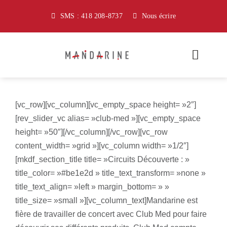
Passer
SMS : 418 208-8737
Nous écrire
au
contenu
Toggle
Naviga
À propos
[vc_row][vc_column][vc_empty_space height= »2″]
[rev_slider_vc alias= »club-med »][vc_empty_space
Kiosque du voyageur
height= »50″][/vc_column][/vc_row][vc_row
content_width= »grid »][vc_column width= »1/2″]
Avant départ
[mkdf_section_title title= »Circuits Découverte : »
title_color= »#be1e2d » title_text_transform= »none »
Nous joindre
title_text_align= »left » margin_bottom= » »
title_size= »small »][vc_column_text]Mandarine est
Boutique
fière de travailler de concert avec Club Med pour faire