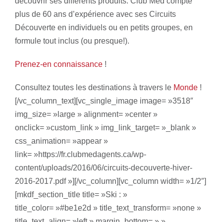
découvrir ses différents produits. Club Med compte
Exclusivité SXM
plus de 60 ans d’expérience avec ses Circuits
Découverte en individuels ou en petits groupes, en
formule tout inclus (ou presque!).
Prenez-en connaissance
!
Consultez toutes les destinations à travers le
Monde
!
[/vc_column_text][vc_single_image image= »3518″
img_size= »large » alignment= »center »
onclick= »custom_link » img_link_target= »_blank »
css_animation= »appear »
link= »https://fr.clubmedagents.ca/wp-
content/uploads/2016/06/circuits-decouverte-hiver-
2016-2017.pdf »][/vc_column][vc_column width= »1/2″]
[mkdf_section_title title= »Ski : »
title_color= »#be1e2d » title_text_transform= »none »
title_text_align= »left » margin_bottom= » »