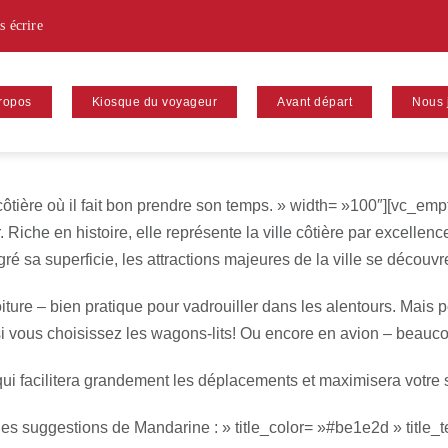
s écrire
ropos
Kiosque du voyageur
Avant départ
Nous 
ôtière où il fait bon prendre son temps. » width= »100″][vc_em
iche en histoire, elle représente la ville côtière par excellence.
ré sa superficie, les attractions majeures de la ville se découvr
ure – bien pratique pour vadrouiller dans les alentours. Mais pe
 si vous choisissez les wagons-lits! Ou encore en avion – beauco
qui facilitera grandement les déplacements et maximisera votre 
es suggestions de Mandarine : » title_color= »#be1e2d » title_te