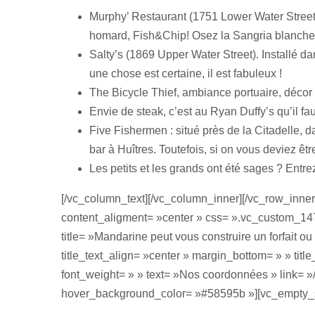
Murphy’ Restaurant (1751 Lower Water Street) 
homard, Fish&Chip! Osez la Sangria blanche 
Salty’s (1869 Upper Water Street). Installé dan
une chose est certaine, il est fabuleux !
The Bicycle Thief, ambiance portuaire, décor
Envie de steak, c’est au Ryan Duffy’s qu’il faut
Five Fishermen : situé près de la Citadelle, da
bar à Huîtres. Toutefois, si on vous deviez êt
Les petits et les grands ont été sages ? Entre
[/vc_column_text][/vc_column_inner][/vc_row_inne
content_aligment= »center » css= ».vc_custom_14
title= »Mandarine peut vous construire un forfait ou 
title_text_align= »center » margin_bottom= » » tit
font_weight= » » text= »Nos coordonnées » link= »/
hover_background_color= »#58595b »][vc_empty_s