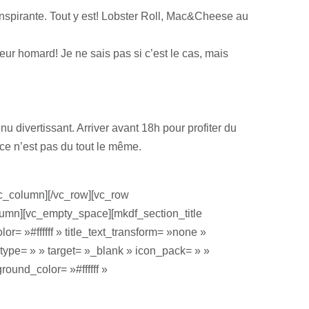
inspirante. Tout y est! Lobster Roll, Mac&Cheese au
leur homard! Je ne sais pas si c’est le cas, mais
nu divertissant. Arriver avant 18h pour profiter du
nce n’est pas du tout le même.
vc_column][/vc_row][vc_row
umn][vc_empty_space][mkdf_section_title
lor= »#ffffff » title_text_transform= »none »
_type= » » target= »_blank » icon_pack= » »
ound_color= »#ffffff »