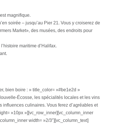
 est magnifique.
u’en soirée – jusqu’au Pier 21. Vous y croiserez de
armers Market», des musées, des endroits pour
’histoire maritime d’Halifax.
ant.
, bien boire : » title_color= »#be1e2d »
ouvelle-Écosse, les spécialités locales et les vins
s influences culinaires. Vous ferez d’agréables et
eight= »10px »][vc_row_inner][vc_column_inner
column_inner width= »2/3″][vc_column_text]