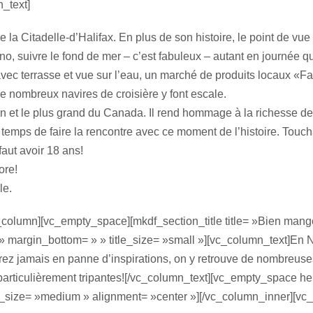
_text]
la Citadelle-d’Halifax. En plus de son histoire, le point de vue
no, suivre le fond de mer – c’est fabuleux – autant en journée q
ec terrasse et vue sur l’eau, un marché de produits locaux «F
e nombreux navires de croisière y font escale.
n et le plus grand du Canada. Il rend hommage à la richesse de l
temps de faire la rencontre avec ce moment de l’histoire. Touch
faut avoir 18 ans!
ore!
le.
column][vc_empty_space][mkdf_section_title title= »Bien manger
ft » margin_bottom= » » title_size= »small »][vc_column_text]En N
erez jamais en panne d’inspirations, on y retrouve de nombreuse
particulièrement tripantes![/vc_column_text][vc_empty_space h
_size= »medium » alignment= »center »][/vc_column_inner][vc_