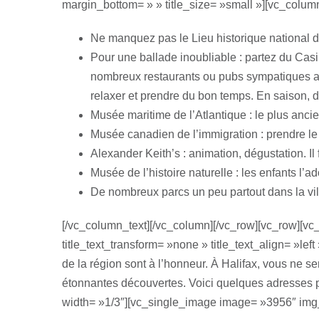
margin_bottom= » » title_size= »small »][vc_column
Ne manquez pas le Lieu historique national de 
Pour une ballade inoubliable : partez du Casi
nombreux restaurants ou pubs sympatiques av
relaxer et prendre du bon temps. En saison, d
Musée maritime de l’Atlantique : le plus ancie
Musée canadien de l’immigration : prendre le 
Alexander Keith’s : animation, dégustation. Il 
Musée de l’histoire naturelle : les enfants l’ad
De nombreux parcs un peu partout dans la vil
[/vc_column_text][/vc_column][/vc_row][vc_row][vc_
title_text_transform= »none » title_text_align= »le
de la région sont à l’honneur. À Halifax, vous ne s
étonnantes découvertes. Voici quelques adresses 
width= »1/3″][vc_single_image image= »3956″ img