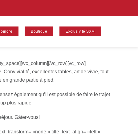
joindre
Boutique
Exclusivité SXM
pty_space][/vc_column][/vc_row][vc_row]
 Convivialité, excellentes tables, art de vivre, tout
e en grande partie à pied.
nsez également qu’il est possible de faire le trajet
up plus rapide!
séjour. Gâter-vous!
xt_transform= »none » title_text_align= »left »