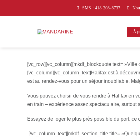
Passer
SMS : 418 208-8737
Nou
au
contenu
À p
[vc_row][vc_column][mkdf_blockquote text= »Ville c
[vc_column][vc_column_text]Halifax est à découvrir. R
est au rendez-vous pour un séjour inoubliable. Malg
Vous pouvez choisir de vous rendre à Halifax en voit
en train – expérience assez spectaculaire, surtout
Essayez de loger le plus près possible du port, ce 
[/vc_column_text][mkdf_section_title title= »Quelqu