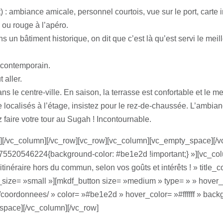
: ambiance amicale, personnel courtois, vue sur le port, carte 
ou rouge à l’apéro.
s un bâtiment historique, on dit que c’est là qu’est servi le meil
 contemporain.
 aller.
ns le centre-ville. En saison, la terrasse est confortable et le me
re localisés à l’étage, insistez pour le rez-de-chaussée. L’ambia
z faire votre tour au Sugah ! Incontournable.
r][/vc_column][/vc_row][vc_row][vc_column][vc_empty_space][/
75520546224{background-color: #be1e2d !important;} »][vc_col
itinéraire hors du commun, selon vos goûts et intérêts ! » title_co
le_size= »small »][mkdf_button size= »medium » type= » » hover
coordonnees/ » color= »#be1e2d » hover_color= »#ffffff » backgr
pace][/vc_column][/vc_row]