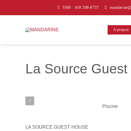
Passer
SMS : 418 208-8737
mandarine@
au
contenu
À propos
La Source Guest
Piscine
LA SOURCE GUEST HOUSE