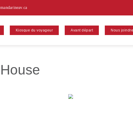
mandarineav.ca
Kiosque du voyageur
Avant départ
Nous joindr
 House