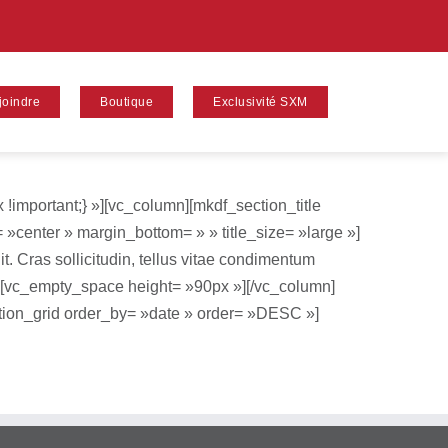
joindre
Boutique
Exclusivité SXM
important;} »][vc_column][mkdf_section_title
gn= »center » margin_bottom= » » title_size= »large »]
t. Cras sollicitudin, tellus vitae condimentum
6″][vc_empty_space height= »90px »][/vc_column]
tion_grid order_by= »date » order= »DESC »]