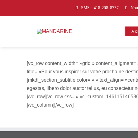
Passer
SMS : 418 208-8737
Nou
au
contenu
À p
[vc_row content_width= »grid » content_aligment=
title= »Pour vous inspirer sur votre prochaine destin
[mkdf_section_subtitle color= » » text_align= »cente
egestas, libero dolor auctor tellus, eu consectetu
[/vc_row][vc_row css= ».vc_custom_1461151465866{
[/vc_column][/vc_row]