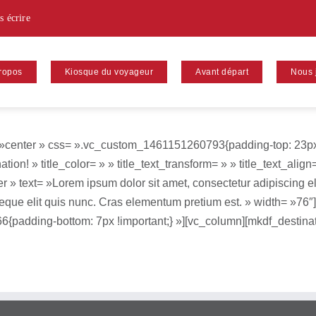
s écrire
ropos
Kiosque du voyageur
Avant départ
Nous 
 »center » css= ».vc_custom_1461151260793{padding-top: 23px !
ation! » title_color= » » title_text_transform= » » title_text_ali
r » text= »Lorem ipsum dolor sit amet, consectetur adipiscing eli
r neque elit quis nunc. Cras elementum pretium est. » width= »7
padding-bottom: 7px !important;} »][vc_column][mkdf_destina