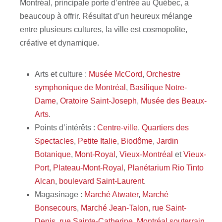
Montréal, principale porte d’entrée au Québec, a
beaucoup à offrir. Résultat d’un heureux mélange
entre plusieurs cultures, la ville est cosmopolite,
créative et dynamique.
Arts et culture :
Musée McCord
,
Orchestre
symphonique de Montréal
,
Basilique Notre-
Dame
,
Oratoire Saint-Joseph
,
Musée des Beaux-
Arts
.
Points d’intérêts :
Centre-ville
,
Quartiers des
Spectacles
,
Petite Italie
,
Biodôme
,
Jardin
Botanique
,
Mont-Royal
,
Vieux-Montréal
et
Vieux-
Port
,
Plateau-Mont-Royal
,
Planétarium Rio Tinto
Alcan
,
boulevard Saint-Laurent
.
Magasinage :
Marché Atwater
,
Marché
Bonsecours
,
Marché Jean-Talon
,
rue Saint-
Denis
,
rue Sainte-Catherine
,
Montréal souterrain
.