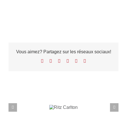
Vous aimez? Partagez sur les réseaux sociaux!
Facebook
X
LinkedIn
WhatsApp
Pinterest
Email
Projets connexes
Ritz
Carlton