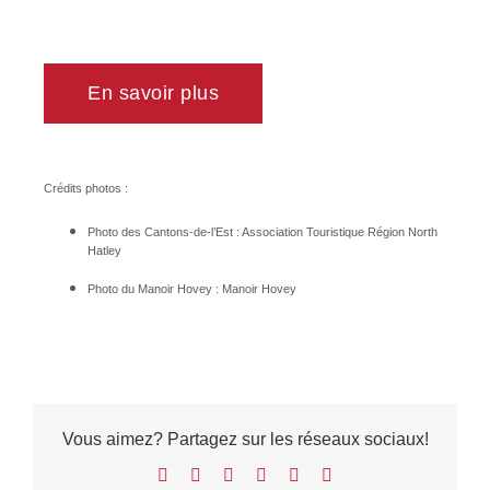
En savoir plus
Crédits photos :
Photo des Cantons-de-l’Est : Association Touristique Région North
Hatley
Photo du Manoir Hovey : Manoir Hovey
Vous aimez? Partagez sur les réseaux sociaux!
Facebook
X
LinkedIn
WhatsApp
Pinterest
Email